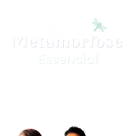
O
método definitivo
para o seu
negócio
crescer no digital
sem
fórmulas mágicas!