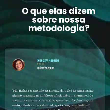
O que elas dizem
sobre nossa
metodologia?
Rosany Pereira





Quinta Valentina
"Fiz, faria e recomendo essa mentoria, pois é de uma riqueza
gigantesca, tanto no âmbito profissional como humano. São
mentoras com uma enorme bagagem de conhecimento, nos
ensinando de corpo e alma tudo que sabem, sem nenhuma
altivez, arrogância e prepotência. Por mais mentoras assim,