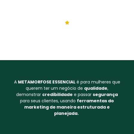
dar um upgrade na comunicação com os
clientes.
Para quem busca vendas e resultados de
forma sustentável.
A
METAMORFOSE ESSENCIAL
é para mulheres que
querem ter um negócio de
qualidade
,
demonstrar
credibilidade
e passar
segurança
para seus clientes, usando
ferramentas do
marketing de maneira estruturada e
planejada.