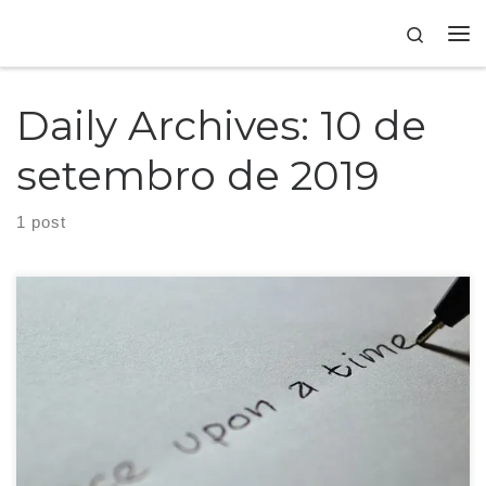
Skip to content
Search
Daily Archives:
10 de
setembro de 2019
1 post
Você já deve estar cansada de saber que começar bem um texto é primordial
para que o seu leitor continue lendo o seu conteúdo. Mas o difícil é realmente
começar, estou certa? Essa etapa, da introdução, é aquela que precisa ser
muito bem desenvolvida e escrita para que atraía o