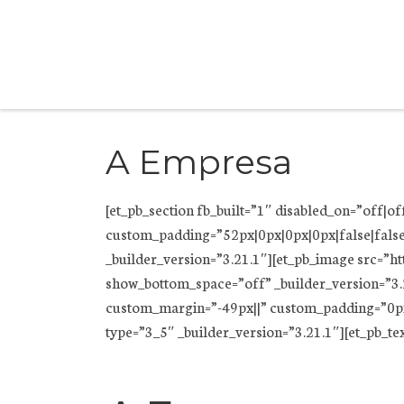
Skip to content
A Empresa
[et_pb_section fb_built=”1″ disabled_on=”off|o
custom_padding=”52px|0px|0px|0px|false|false
_builder_version=”3.21.1″][et_pb_image src=”
show_bottom_space=”off” _builder_version=”3
custom_margin=”-49px||” custom_padding=”0px|
type=”3_5″ _builder_version=”3.21.1″][et_pb_te