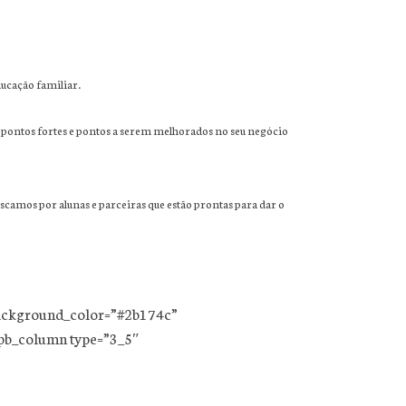
ucação familiar.
os pontos fortes e pontos a serem melhorados no seu negócio
camos por alunas e parceiras que estão prontas para dar o
″ background_color=”#2b174c”
_pb_column type=”3_5″