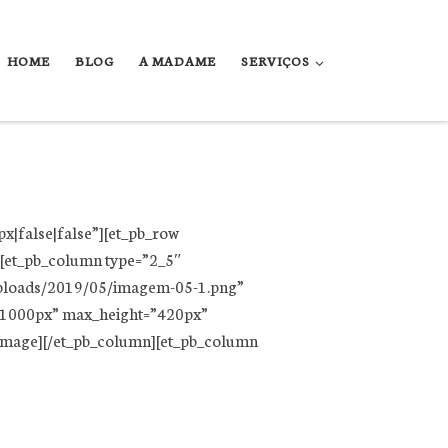
HOME
BLOG
A MADAME
SERVIÇOS
px|false|false”][et_pb_row
][et_pb_column type=”2_5″
/uploads/2019/05/imagem-05-1.png”
=”1000px” max_height=”420px”
_image][/et_pb_column][et_pb_column