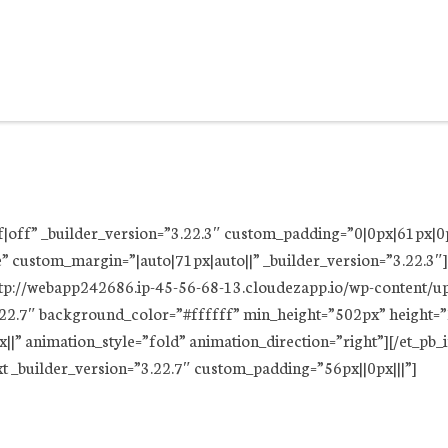
ff|off” _builder_version=”3.22.3″ custom_padding=”0|0px|61px|0
” custom_margin=”|auto|71px|auto||” _builder_version=”3.22.3″
http://webapp242686.ip-45-56-68-13.cloudezapp.io/wp-content
.22.7″ background_color=”#ffffff” min_height=”502px” height
|” animation_style=”fold” animation_direction=”right”][/et_pb
xt _builder_version=”3.22.7″ custom_padding=”56px||0px|||”]