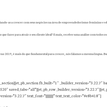
udando-as a crescer com seus negócios na área de empreendedorismo feminino e ed
o que fazer para atrair o seu cliente ideal? E mais, receber uma análise com todos 
eno 2019, é mais do que fundamental para crescer, nós falamos a mesma língua. Bus
b_section][et_pb_section fb_built=”1″ _builder_version=”3.22.7
20″ saved_tabs=”all”][et_pb_row _builder_version=”3.22.7″][et
ersion=”3.22.7″ text_font=”||||||||” text_text_color=”#e8b418″]