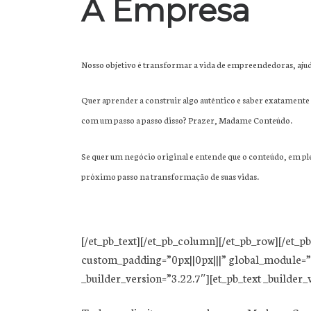
A Empresa
Nosso objetivo é transformar a vida de empreendedoras, aj
Quer aprender a construir algo autêntico e saber exatamente 
com um passo a passo disso? Prazer, Madame Conteúdo.
Se quer um negócio original e entende que o conteúdo, em pl
próximo passo na transformação de suas vidas.
[/et_pb_text][/et_pb_column][/et_pb_row][/et_p
custom_padding=”0px||0px|||” global_module=”5
_builder_version=”3.22.7″][et_pb_text _builder_v