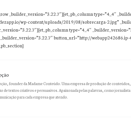
b_row _builder_version=”3.22.7″][et_pb_column type=”4_4″ _build
dezapp.io/wp-content/uploads/2019/08/sobrecarga-2.jpg” _build
r_version=”3.22.7″][et_pb_column type=”4_4″ _builder_version=
 _builder_version=”3.22.7″ button_url=”http://webapp242686.ip
_pb_section]
pção
ção, founder da Madame Conteúdo. Uma empresa de produção de conteúdos, 
o de textos criativos e persuasivos. Apaixonada pelas palavras, como jornalista 
municação para cada empresa que atendo.