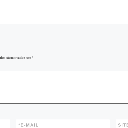
rios são marcados com
*
*
E-MAIL
SIT