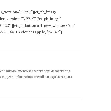
er_version=”3.22.7″][et_pb_image
er_version=”3.22.7″][/et_pb_image]
”3.22.7″][et_pb_button url_new_window=”on”
-45-56-68-13.cloudezapp.io/?p=849″]
consultoria, mentoria e workshops de marketing
e copywriter busco inovar e utilizar as palavras para