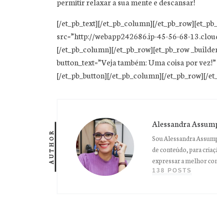
permitir relaxar a sua mente e descansar!
[/et_pb_text][/et_pb_column][/et_pb_row][et_p
src=”http://webapp242686.ip-45-56-68-13.clou
[/et_pb_column][/et_pb_row][et_pb_row _builde
button_text=”Veja também: Uma coisa por vez!”
[/et_pb_button][/et_pb_column][/et_pb_row][/et
Alessandra Assum
AUTHOR
Sou Alessandra Assump
de conteúdo, para criaçã
expressar a melhor co
138 POSTS