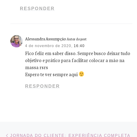
RESPONDER
Alessandra Assumpção
Autor do post
4 de novembro de 2020,
16:40
Fico feliz em saber disso. Sempre busco deixar tudo
objetivo e prático para facilitar colocar a mão na
massa rsrs
Espero te ver sempre aqui
RESPONDER
Navegação do post
Previous post
JORNADA DO CLIENTE: EXPERIÊNCIA COMPLETA