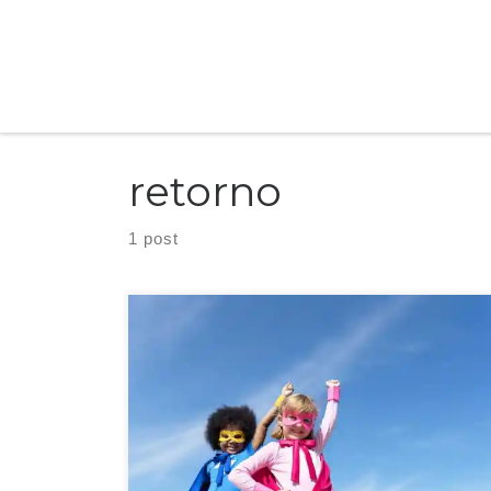
Skip to content
retorno
1 post
A Jornada do Herói é um arquétipo narrativo comum ou
modelo de história, que envolve um herói que depois volta para
casa transformado.