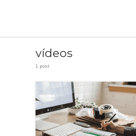
Skip to content
vídeos
1 post
Com a estratégia de comunicação, você precisa saber quais
são os 6 formatos de conteúdos mais eficientes.