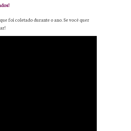
ados!
que foi coletado durante o ano. Se você quer
rar!