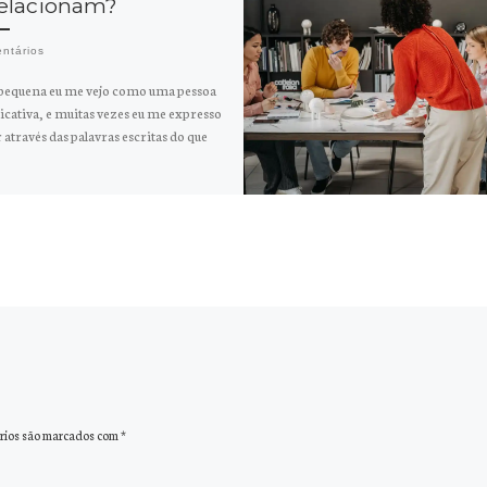
relacionam?
ntários
pequena eu me vejo como uma pessoa
cativa, e muitas vezes eu me expresso
através das palavras escritas do que
rios são marcados com
*