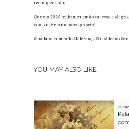
recompensado.
Que em 2025 tenhamos muito sucesso e alegrias!
com você em um novo projeto!
#madameconteudo #liderança #finaldeano #est
YOU MAY ALSO LIKE
Publi
Pala
com