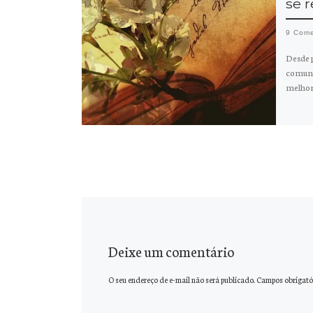
se 
9 Come
Desde 
comuni
melhor 
Deixe um comentário
O seu endereço de e-mail não será publicado.
Campos obrigató