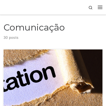
Skip to content
Search
Comunicação
30 posts
As transformações no mundo corporativo, assim como na tecnologia, estão
acontecendo cada vez mais rápido e as tendências também podem mudar
muito de forma abrupta. Na comunicação e no marketing isso não é
diferente. Mas quais as tendências principais podemos desenvolver em 2025
para alcançarmos nossos objetivos? Inteligência Artificial continua