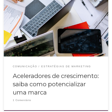
Para conseguir se destacar no mercado, as marcas (tradicionais ou mais
novas) precisam desenvolver técnicas inovadoras e ganhar público. Confira
este vídeo da Madame Conteúdo com os principais aceleradores de
crescimento. #madameconteudo #marcas #comunicação
COMUNICAÇÃO
ESTRATÉGIAS DE MARKETING
Aceleradores de crescimento:
saiba como potencializar
uma marca
1 Comentário