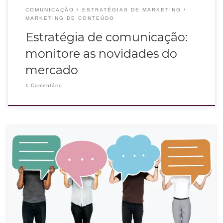
COMUNICAÇÃO
ESTRATÉGIAS DE MARKETING
MARKETING DE CONTEÚDO
Estratégia de comunicação:
monitore as novidades do
mercado
1 Comentário
Você já deve saber que produzir conteúdos neste momento de isolamento é
primordial para que sua marca não caia no esquecimento e você continue
ativa no digital. Como você está produzindo seus conteúdos em tempos de
crise? Além disso, escrever textos relevantes para o seu público é uma
estratégia digital