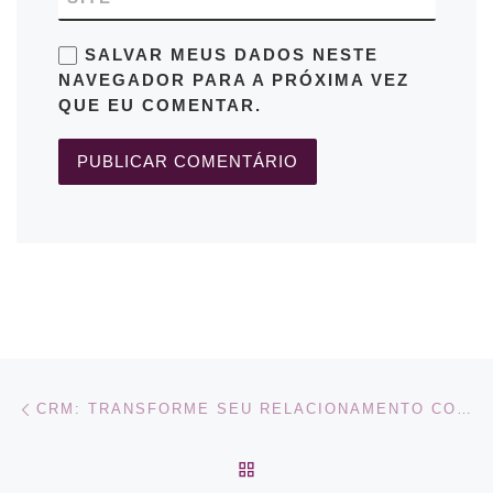
SALVAR MEUS DADOS NESTE
NAVEGADOR PARA A PRÓXIMA VEZ
QUE EU COMENTAR.
Navegação do post
Previous post
CRM: TRANSFORME SEU RELACIONAMENTO COM OS CLIENTES
BACK TO POST LIST