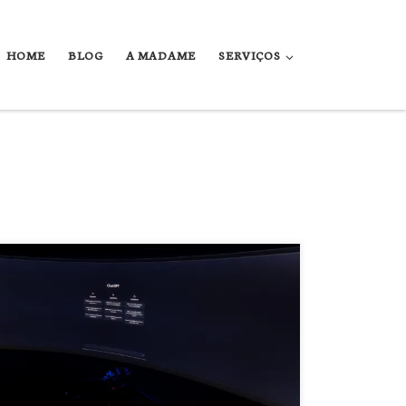
HOME
BLOG
A MADAME
SERVIÇOS
A novidade do momento é ele: o ChatGPT, a última inovação
em inteligência artificial, chegou no mercado e vem causando
um alvoroço.