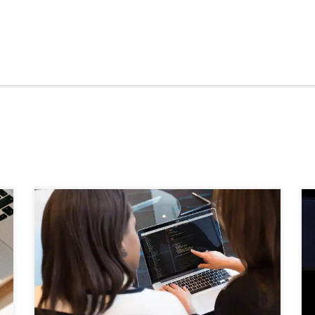
No mundo dinâmico dos negócios, a capacidade de tomar
decisões informadas é crucial. É aqui que a inteligência de
dados entra em cena, transformando informações em
insights valiosos na estratégia de comunicação. Neste artigo,
exploraremos como a integração eficaz de dados na estratégia
de comunicação pode impulsionar o crescimento e