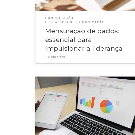
COMUNICAÇÃO
ESTRATÉGIA DE COMUNICAÇÃO
Mensuração de dados:
essencial para
impulsionar a liderança
1 Comentário
O marketing digital já é algo rotineiro para a maioria das
pessoas, seja trabalhando diretamente, porque ouviu falar ou
porque precisa do marketing para melhorar sua carreira.
Agora, você já ouviu falar de Marketing 5.0??