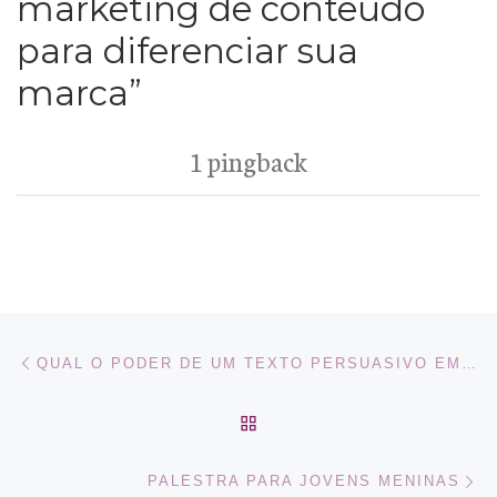
marketing de conteúdo
para diferenciar sua
marca”
1 pingback
Navegação do post
Previous post
QUAL O PODER DE UM TEXTO PERSUASIVO EM UMA MARCA?
BACK TO POST LIST
Ne
PALESTRA PARA JOVENS MENINAS