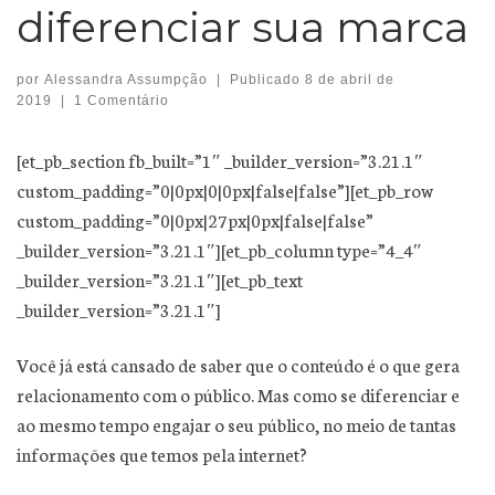
diferenciar sua marca
por
Alessandra Assumpção
|
Publicado
8 de abril de
2019
|
1 Comentário
[et_pb_section fb_built=”1″ _builder_version=”3.21.1″
custom_padding=”0|0px|0|0px|false|false”][et_pb_row
custom_padding=”0|0px|27px|0px|false|false”
_builder_version=”3.21.1″][et_pb_column type=”4_4″
_builder_version=”3.21.1″][et_pb_text
_builder_version=”3.21.1″]
Você já está cansado de saber que o conteúdo é o que gera
relacionamento com o público. Mas como se diferenciar e
ao mesmo tempo engajar o seu público, no meio de tantas
informações que temos pela internet?