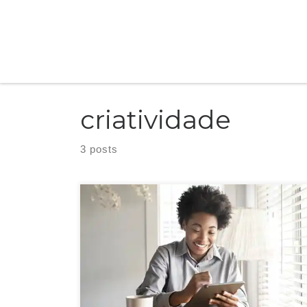
Skip to content
criatividade
3 posts
Se isso acontece ou já aconteceu com você e no seu negócio,
quero falar sobre como a escrita está envolvida no seu treino,
na sua forma de colocar em palavras seus diferenciais para se
comunicar com o público.