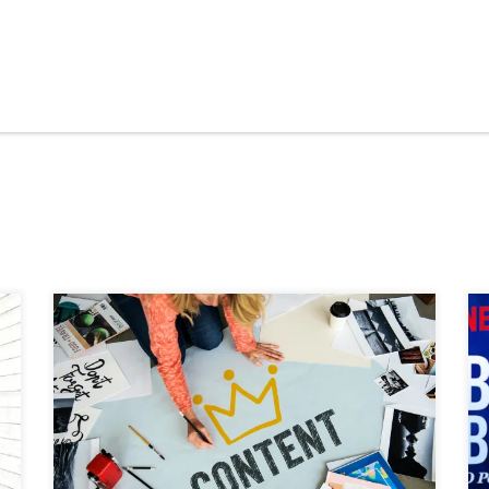
A estratégia de conteúdos criativos se baseia no hábito de
elaborar as ideias em um papel, construir argumentos inéditos
e criar uma breve história adequada ao contexto da pauta para
simplificar o processo da escrita.