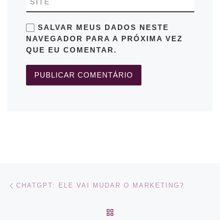
SITE
SALVAR MEUS DADOS NESTE
NAVEGADOR PARA A PRÓXIMA VEZ
QUE EU COMENTAR.
Navegação do post
Previous post
CHATGPT: ELE VAI MUDAR O MARKETING?
BACK TO POST LIST