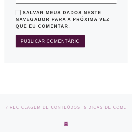
SALVAR MEUS DADOS NESTE
NAVEGADOR PARA A PRÓXIMA VEZ
QUE EU COMENTAR.
Navegação do post
Previous post
RECICLAGEM DE CONTEÚDOS: 5 DICAS DE COMO FAZER
BACK TO POST LIST