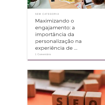
SEM CATEGORIA
Maximizando o
engajamento: a
importância da
personalização na
experiência de …
1 Comentário
O SEO apesar de muito falado, ainda gera muitas dúvidas,
principalmente quando combinado com comunicação
estratégica.