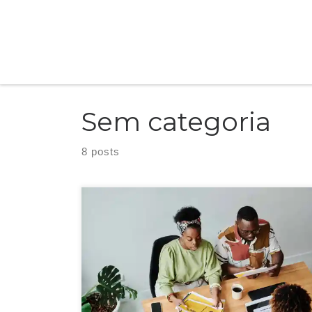
Skip to content
Sem categoria
8 posts
Personalização vai muito além de simplesmente incluir o nome
do cliente em um e-mail. Significa oferecer um conteúdo que
ressoa com os interesses, necessidades e desejos específicos de
cada indivíduo. Isso cria uma experiência única e memorável,
estabelecendo uma conexão genuína.