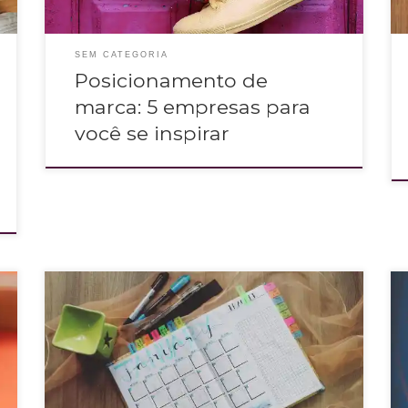
SEM CATEGORIA
Posicionamento de
marca: 5 empresas para
você se inspirar
Seja honesta comigo, hoje você consegue ter uma visão
anual/semestral do seu calendário de marca? Imagino que a
resposta seja não, mas não se sinta mal. Isso é o que ocorre
para a maioria! Acontece que viver de forma sempre
emergencial não é saudável, nem para você, nem para sua