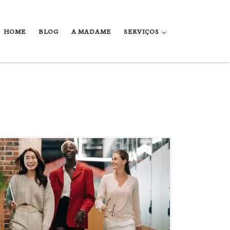
HOME
BLOG
A MADAME
SERVIÇOS
O posicionamento de marca é como a empresa deseja ser
reconhecida, ou seja, local que deseja ocupar no mercado e na
vida dos clientes.