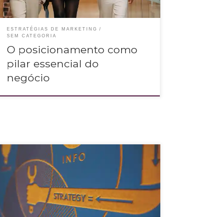
ESTRATÉGIAS DE MARKETING
SEM CATEGORIA
O posicionamento como
pilar essencial do
negócio
Descubra aqui como criar um plano de marketing digital
eficaz para o seu negócio, com assertividade e autenticidade
na comunicação.