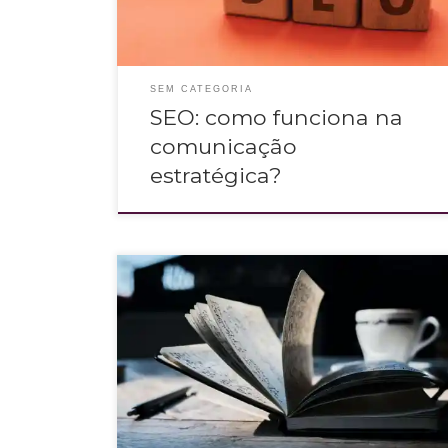
SEM CATEGORIA
SEO: como funciona na
comunicação
estratégica?
Escrever melhor é quando a empresa utiliza o tom de voz, e
passa essa percepção além de trazer o público para cada vez
mais perto da marca.