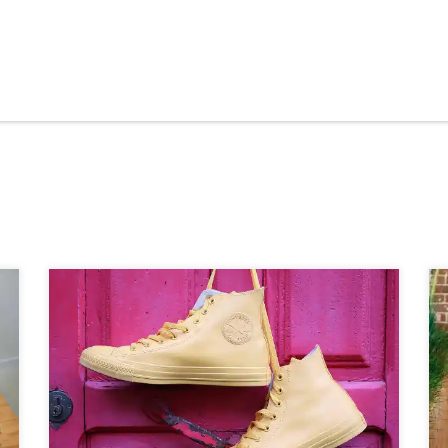
O posicionamento de marca passa por diversos pontos como
propósito, valores, missão, e tudo que pode gerar
identificação com o público.