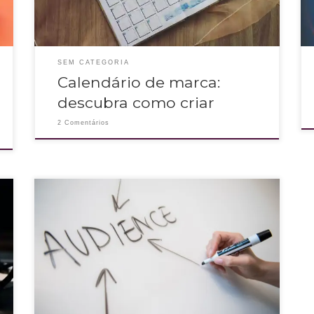
SEM CATEGORIA
Calendário de marca:
descubra como criar
2 Comentários
O marketing personalizado é aquele que valoriza a experiência
da audiência e se aproxima do público, através de hábitos e
comportamentos encantando os consumidores e assim
aumentando as conversões.