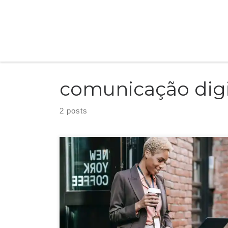
Skip to content
comunicação digi
2 posts
Você utiliza marketing no seu negócio e tem dificuldade para
criar conteúdos criativos e que engajem? Confira 10 tipos de
conteúdos.