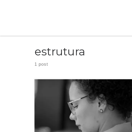
Skip to content
estrutura
1 post
Escrever um texto exige habilidade e concentração. Pode ser
uma tarefa fácil ou desafiadora e isso depende apenas de você.
Quando sento para escrever, eu sempre penso na pessoa que
lerá o texto. O que irá fazer sentido para ela e como eu posso
ser clara e objetiva ao mesmo