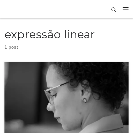
Skip to content
Search
expressão linear
1 post
Escrever um texto exige habilidade e concentração. Pode ser uma tarefa
fácil ou desafiadora e isso depende apenas de você. Quando sento para
escrever, eu sempre penso na pessoa que lerá o texto. O que irá fazer sentido
para ela e como eu posso ser clara e objetiva ao mesmo