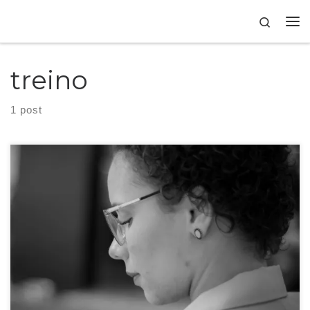
Skip to content
Search
treino
1 post
Escrever um texto exige habilidade e concentração. Pode ser uma tarefa
fácil ou desafiadora e isso depende apenas de você. Quando sento para
escrever, eu sempre penso na pessoa que lerá o texto. O que irá fazer sentido
para ela e como eu posso ser clara e objetiva ao mesmo