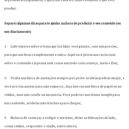
produz.
Separei algumas dicas para te ajudar na hora de produzir o seu conteúdo (eu
uso diariamente)
1-
Liste tópicos sobre o tema que irá falar: reorganize, caso seja preciso,
para que um item complemente o outro. Aqui você já tem um raciocínio
sobre o conteúdo e já pensa nele como um todo com começo, meio e fim;
2-
Tenha um bloco de anotações sempre por perto: as ideias podem surgir, e
você precisa anotar para não esquecer, faça isso em um bloco de papel ou no
celular, mas não confie na memória. Você pode ter um ótimo insight para
um conteúdo, as ideias não têm hora para chegar;
3-
Na hora de começar a redigir o seu texto, deixe as distrações de lado,
como celular, responder e-mails, entre outros;