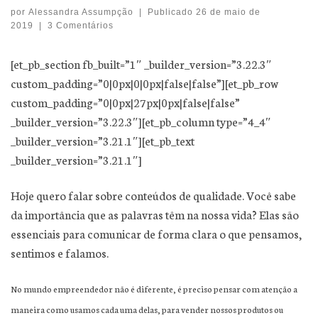
por
Alessandra Assumpção
|
Publicado
26 de maio de
2019
|
3 Comentários
[et_pb_section fb_built=”1″ _builder_version=”3.22.3″
custom_padding=”0|0px|0|0px|false|false”][et_pb_row
custom_padding=”0|0px|27px|0px|false|false”
_builder_version=”3.22.3″][et_pb_column type=”4_4″
_builder_version=”3.21.1″][et_pb_text
_builder_version=”3.21.1″]
Hoje quero falar sobre conteúdos de qualidade. Você sabe
da importância que as palavras têm na nossa vida? Elas são
essenciais para comunicar de forma clara o que pensamos,
sentimos e falamos.
No mundo empreendedor não é diferente, é preciso pensar com atenção a
maneira como usamos cada uma delas, para vender nossos produtos ou