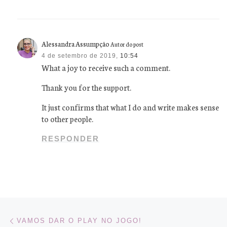
Alessandra Assumpção
Autor do post
4 de setembro de 2019,
10:54
What a joy to receive such a comment.
Thank you for the support.
It just confirms that what I do and write makes sense
to other people.
RESPONDER
Navegação do post
Previous post
VAMOS DAR O PLAY NO JOGO!