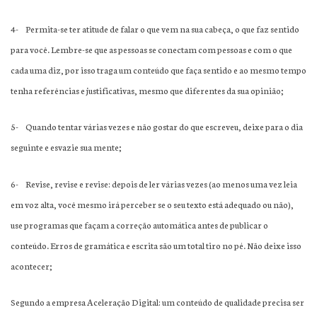
4-
Permita-se ter atitude de falar o que vem na sua cabeça, o que faz sentido
para você. Lembre-se que as pessoas se conectam com pessoas e com o que
cada uma diz, por isso traga um conteúdo que faça sentido e ao mesmo tempo
tenha referências e justificativas, mesmo que diferentes da sua opinião;
5-
Quando tentar várias vezes e não gostar do que escreveu, deixe para o dia
seguinte e esvazie sua mente;
6-
Revise, revise e revise: depois de ler várias vezes (ao menos uma vez leia
em voz alta, você mesmo irá perceber se o seu texto está adequado ou não),
use programas que façam a correção automática antes de publicar o
conteúdo. Erros de gramática e escrita são um total tiro no pé. Não deixe isso
acontecer;
Segundo a empresa Aceleração Digital: um conteúdo de qualidade precisa ser